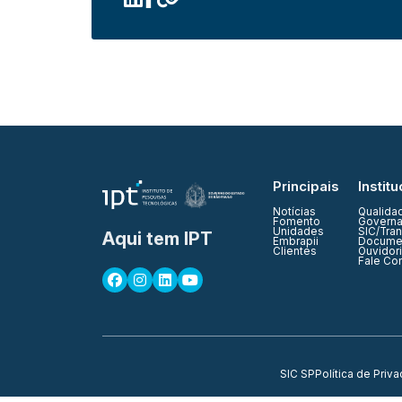
Principais
Institu
Notícias
Qualida
Fomento
Governa
Unidades
SIC/Tra
Aqui tem IPT
Embrapii
Documen
Clientes
Ouvidor
Fale Co
SIC SP
Política de Priv