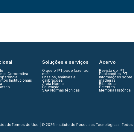
cional
Soluções e serviços
Acervo
de
O que o IPT pode fazer por
Revista do IPT
nça Corporativa
mim
Publicações IPT
nsparência
Ensaios, análises e
Informações sobre
tos Institucionais
calibrações
madeiras
ia
Areia Normal
Biblioteca
nosco
Educação
Patentes
SAA Normas técnicas
Memória Histórica
acidade
Termos de Uso
| © 2026 Instituto de Pesquisas Tecnológicas. Todos 