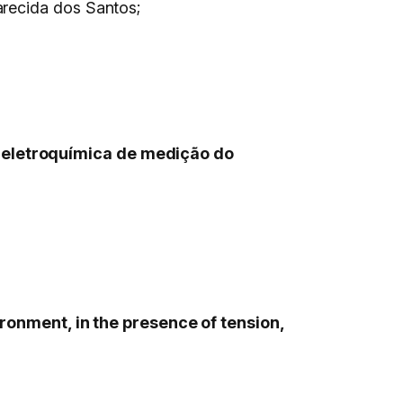
arecida dos Santos;
 eletroquímica de medição do
vironment, in the presence of tension,