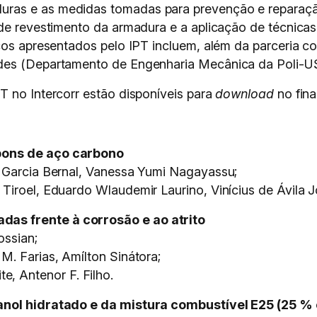
ras e as medidas tomadas para prevenção e reparação
 de revestimento da armadura e a aplicação de técnica
cos apresentados pelo IPT incluem, além da parceria co
ades (Departamento de Engenharia Mecânica da Poli-U
T no Intercorr estão disponíveis para
download
no fina
pons de aço carbono
o Garcia Bernal, Vanessa Yumi Nagayassu;
Tiroel, Eduardo Wlaudemir Laurino, Vinícius de Ávila J
as frente à corrosão e ao atrito
ossian;
M. Farias, Amílton Sinátora;
 Antenor F. Filho.
tanol hidratado e da mistura combustível E25 (25 %