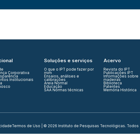
cional
Soluções e serviços
Acervo
de
O que o IPT pode fazer por
Revista do IPT
nça Corporativa
mim
Publicações IPT
nsparência
Ensaios, análises e
Informações sobre
tos Institucionais
calibrações
madeiras
ia
Areia Normal
Biblioteca
nosco
Educação
Patentes
SAA Normas técnicas
Memória Histórica
acidade
Termos de Uso
| © 2026 Instituto de Pesquisas Tecnológicas. Todos 