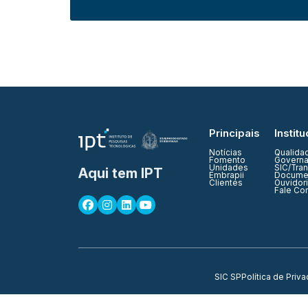
Principais
Institu
Notícias
Qualida
Fomento
Governa
Unidades
SIC/Tra
Aqui tem IPT
Embrapii
Documen
Clientes
Ouvidor
Fale Co
SIC SP
Política de Priv