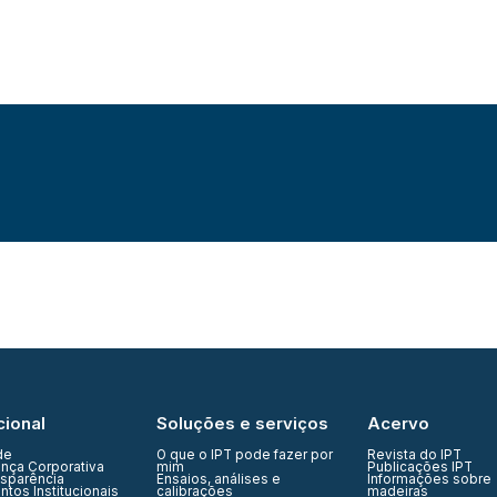
cional
Soluções e serviços
Acervo
de
O que o IPT pode fazer por
Revista do IPT
nça Corporativa
mim
Publicações IPT
nsparência
Ensaios, análises e
Informações sobre
tos Institucionais
calibrações
madeiras