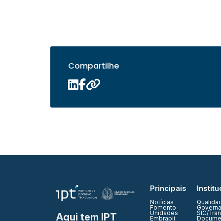
Compartilhe
Principais
Institu
Notícias
Qualida
Fomento
Governa
Unidades
SIC/Tra
Aqui tem IPT
Embrapii
Documen