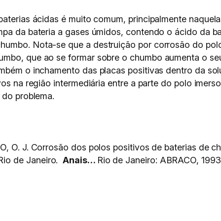
baterias ácidas é muito comum, principalmente naquela
mpa da bateria a gases úmidos, contendo o ácido da ba
humbo. Nota-se que a destruição por corrosão do pol
umbo, que ao se formar sobre o chumbo aumenta o seu
também o inchamento das placas positivas dentro da s
vos na região intermediária entre a parte do polo imers
o do problema.
O, O. J. Corrosão dos polos positivos de baterias de c
, Rio de Janeiro.
Anais…
Rio de Janeiro: ABRACO, 1993. 