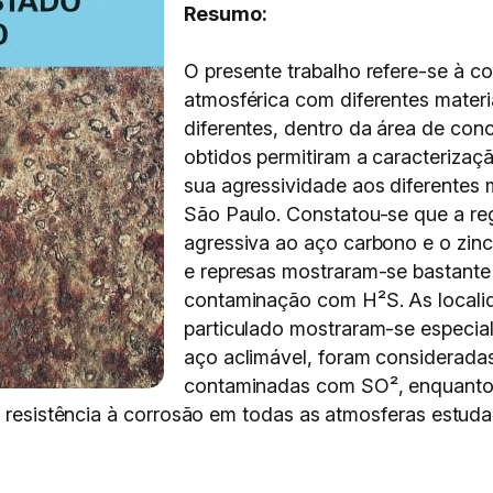
Resumo:
O presente trabalho refere-se à 
atmosférica com diferentes materi
diferentes, dentro da área de co
obtidos permitiram a caracteriza
sua agressividade aos diferentes 
São Paulo. Constatou-se que a re
agressiva ao aço carbono e o zinco
e represas mostraram-se bastante 
contaminação com H²S. As localid
particulado mostraram-se especial
aço aclimável, foram considerada
contaminadas com SO², enquanto 
a resistência à corrosão em todas as atmosferas estuda