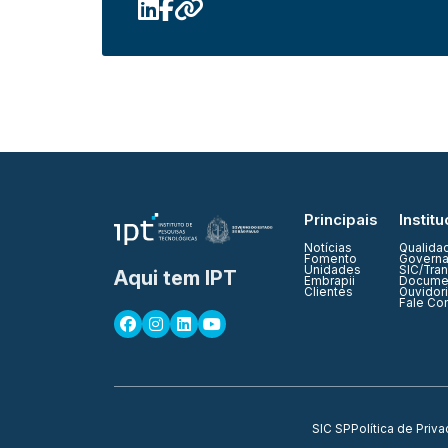
Principais
Institu
Notícias
Qualida
Fomento
Governa
Unidades
SIC/Tra
Aqui tem IPT
Embrapii
Documen
Clientes
Ouvidor
Fale Co
SIC SP
Política de Priv