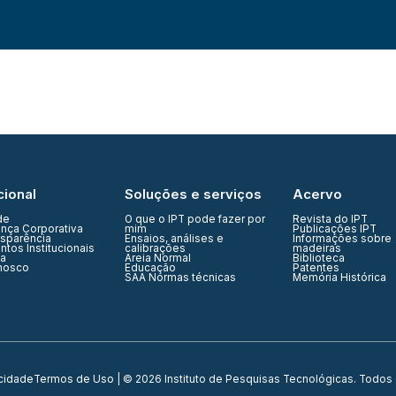
cional
Soluções e serviços
Acervo
de
O que o IPT pode fazer por
Revista do IPT
nça Corporativa
mim
Publicações IPT
nsparência
Ensaios, análises e
Informações sobre
tos Institucionais
calibrações
madeiras
ia
Areia Normal
Biblioteca
nosco
Educação
Patentes
SAA Normas técnicas
Memória Histórica
acidade
Termos de Uso
| © 2026 Instituto de Pesquisas Tecnológicas. Todos 