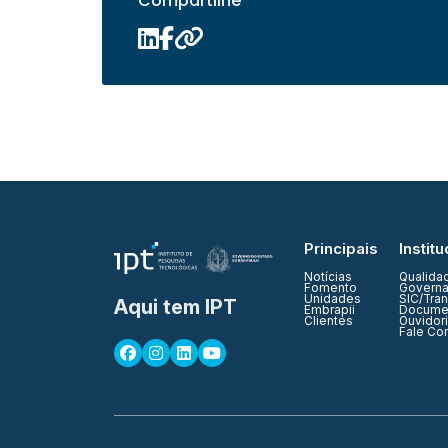
Compartilhe
Principais
Institu
Notícias
Qualida
Fomento
Governa
Unidades
SIC/Tra
Aqui tem IPT
Embrapii
Documen
Clientes
Ouvidor
Fale Co