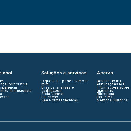
cional
Soluções e serviços
Acervo
de
O que o IPT pode fazer por
Revista do IPT
nça Corporativa
mim
Publicações IPT
nsparência
Ensaios, análises e
Informações sobre
tos Institucionais
calibrações
madeiras
ia
Areia Normal
Biblioteca
nosco
Educação
Patentes
SAA Normas técnicas
Memória Histórica