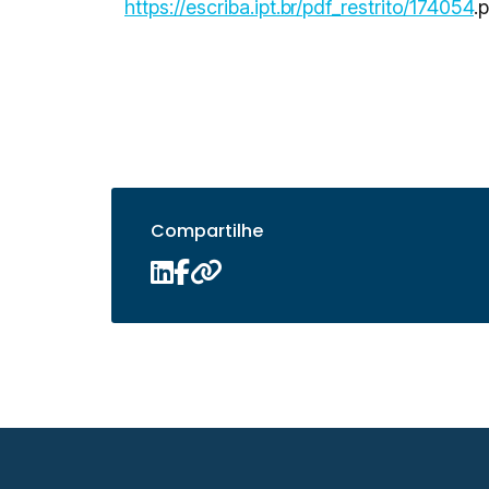
https://escriba.ipt.br/pdf_restrito/174054
.
Compartilhe