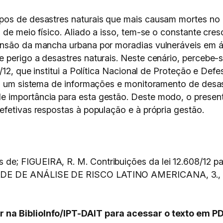
os de desastres naturais que mais causam mortes no Br
 de meio físico. Aliado a isso, tem-se o constante cr
ansão da mancha urbana por moradias vulneráveis em á
 perigo a desastres naturais. Neste cenário, percebe-
8/12, que institui a Política Nacional de Proteção e De
do um sistema de informações e monitoramento de desas
importância para esta gestão. Deste modo, o presente
efetivas respostas à população e à própria gestão.
; FIGUEIRA, R. M. Contribuições da lei 12.608/12 par
 DE ANÁLISE DE RISCO LATINO AMERICANA, 3., 20
 na BiblioInfo/IPT-DAIT para acessar o texto em PD