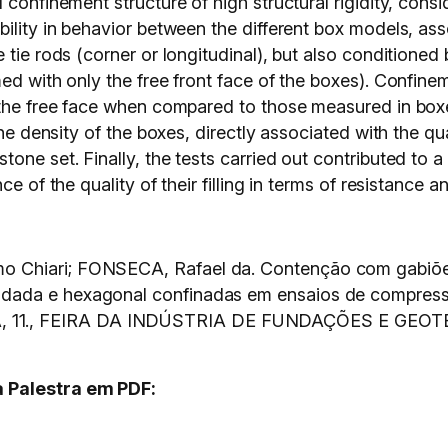
 confinement structure of high structural rigidity, con
bility in behavior between the different box models, as
tie rods (corner or longitudinal), but also conditioned by
med with only the free front face of the boxes). Confin
the free face when compared to those measured in boxes 
he density of the boxes, directly associated with the quali
one set. Finally, the tests carried out contributed to a
e of the quality of their filling in terms of resistance a
 Chiari; FONSECA, Rafael da. Contenção com gabiões
ldada e hexagonal confinadas em ensaios de compr
1., FEIRA DA INDÚSTRIA DE FUNDAÇÕES E GEOTECN
 Palestra em PDF: