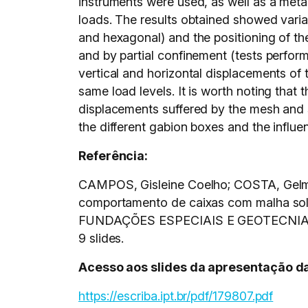
instruments were used, as well as a metal
loads. The results obtained showed varia
and hexagonal) and the positioning of the 
and by partial confinement (tests perfor
vertical and horizontal displacements of 
same load levels. It is worth noting that t
displacements suffered by the mesh and st
the different gabion boxes and the influenc
Referência:
CAMPOS, Gisleine Coelho; COSTA, Gelmo
comportamento de caixas com malha so
FUNDAÇÕES ESPECIAIS E GEOTECNIA, 1
9 slides.
Acesso aos slides da apresentação da
https://escriba.ipt.br/pdf/179807.pdf