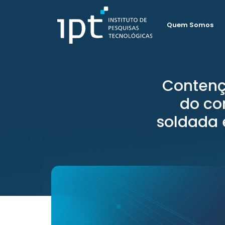
Quem Somos
Contenç
do co
soldada 