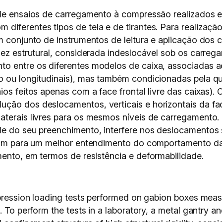
s de ensaios de carregamento à compressão realizados
iferentes tipos de tela e de tirantes. Para realização
m conjunto de instrumentos de leitura e aplicação dos
dez estrutural, considerada indeslocável sob os carreg
o entre os diferentes modelos de caixa, associadas a
to ou longitudinais), mas também condicionadas pela 
ios feitos apenas com a face frontal livre das caixas)
ução dos deslocamentos, verticais e horizontais da f
aterais livres para os mesmos níveis de carregamento
de do seu preenchimento, interfere nos deslocamentos 
íram para um melhor entendimento do comportamento da
mento, em termos de resistência e deformabilidade.
ompression loading tests performed on gabion boxes me
. To perform the tests in a laboratory, a metal gantry an