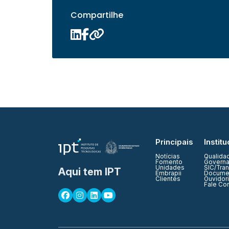
Compartilhe
Principais
Institu
Notícias
Qualida
Fomento
Governa
Unidades
SIC/Tra
Aqui tem IPT
Embrapii
Documen
Clientes
Ouvidor
Fale Co