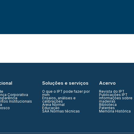
cional
Soluções e serviços
Acervo
de
O que o IPT pode fazer por
Revista do IPT
nça Corporativa
mim
Publicações IPT
nsparência
Ensaios, análises e
Informações sobre
tos Institucionais
calibrações
madeiras
ia
Areia Normal
Biblioteca
nosco
Educação
Patentes
SAA Normas técnicas
Memória Histórica