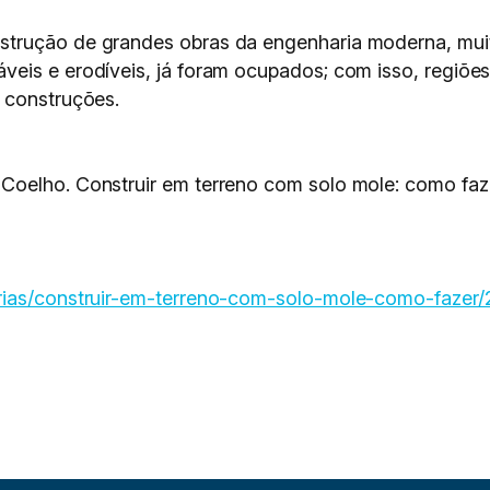
trução de grandes obras da engenharia moderna, muito
eis e erodíveis, já foram ocupados; com isso, regiõe
 construções.
Coelho. Construir em terreno com solo mole: como fa
erias/construir-em-terreno-com-solo-mole-como-fazer