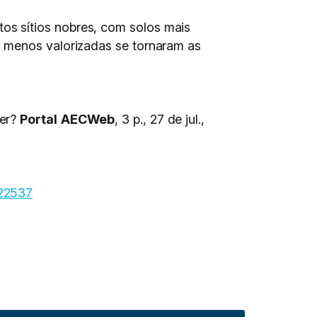
s sítios nobres, com solos mais
s menos valorizadas se tornaram as
zer?
Portal
AECWeb
, 3 p., 27 de jul.,
/22537