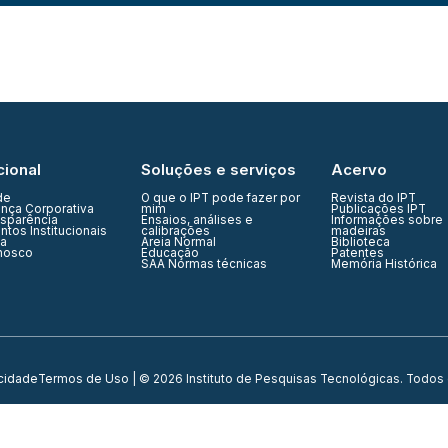
cional
Soluções e serviços
Acervo
de
O que o IPT pode fazer por
Revista do IPT
nça Corporativa
mim
Publicações IPT
nsparência
Ensaios, análises e
Informações sobre
tos Institucionais
calibrações
madeiras
ia
Areia Normal
Biblioteca
nosco
Educação
Patentes
SAA Normas técnicas
Memória Histórica
acidade
Termos de Uso
| © 2026 Instituto de Pesquisas Tecnológicas. Todos 