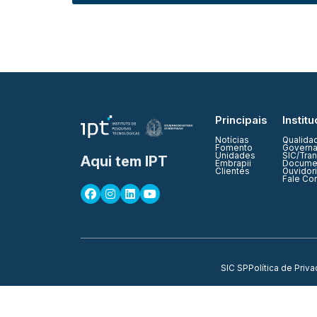
Principais
Institu
Notícias
Qualida
Fomento
Governa
Unidades
SIC/Tra
Aqui tem IPT
Embrapii
Documen
Clientes
Ouvidor
Fale Co
SIC SP
Política de Priv