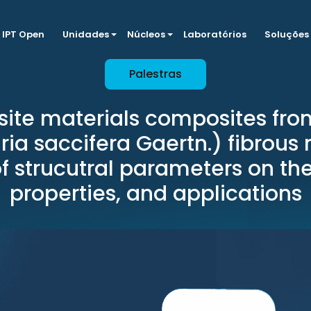
IPT Open
Unidades
Núcleos
Laboratórios
Soluções
Palestras
te materials composites fro
ia saccifera Gaertn.) fibrous 
of strucutral parameters on the
properties, and applications