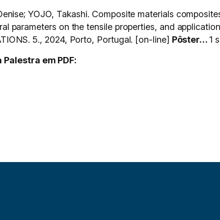
e; YOJO, Takashi. Composite materials composites f
ucutral parameters on the tensile properties, and app
. 5., 2024, Porto, Portugal. [on-line]
Pôster…
1 s
 Palestra em PDF: