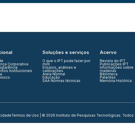
cional
Soluções e serviços
Acervo
de
O que o IPT pode fazer por
Revista do IPT
nça Corporativa
mim
Publicações IPT
nsparência
Ensaios, análises e
Informações sobre
tos Institucionais
calibrações
madeiras
ia
Areia Normal
Biblioteca
nosco
Educação
Patentes
SAA Normas técnicas
Memória Histórica
acidade
Termos de Uso
| © 2026 Instituto de Pesquisas Tecnológicas. Todos 