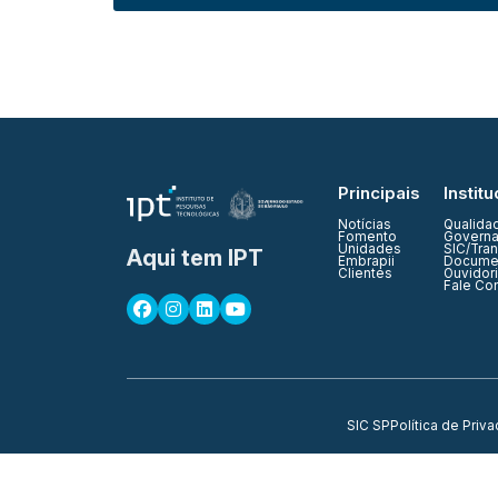
Principais
Institu
Notícias
Qualida
Fomento
Governa
Unidades
SIC/Tra
Aqui tem IPT
Embrapii
Documen
Clientes
Ouvidor
Fale Co
SIC SP
Política de Priv