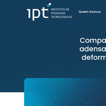
Quem Somos
Compar
adensa
deform