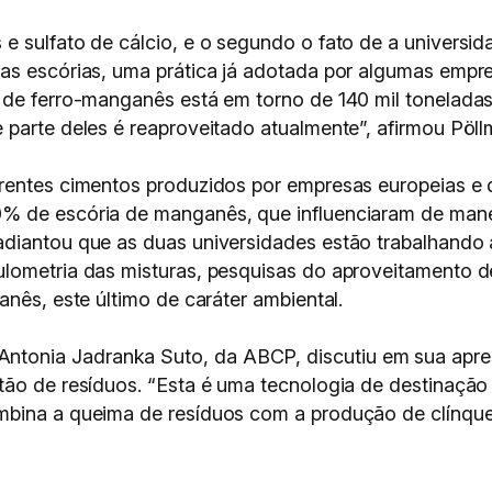
 sulfato de cálcio, e o segundo o fato de a universid
as escórias, uma prática já adotada por algumas empr
 de ferro-manganês está em torno de 140 mil tonelada
 parte deles é reaproveitado atualmente”, afirmou Pöll
rentes cimentos produzidos por empresas europeias e d
% de escória de manganês, que influenciaram de manei
adiantou que as duas universidades estão trabalhando
lometria das misturas, pesquisas do aproveitamento de
anês, este último de caráter ambiental.
tonia Jadranka Suto, da ABCP, discutiu em sua apr
tão de resíduos. “Esta é uma tecnologia de destinaçã
mbina a queima de resíduos com a produção de clínque