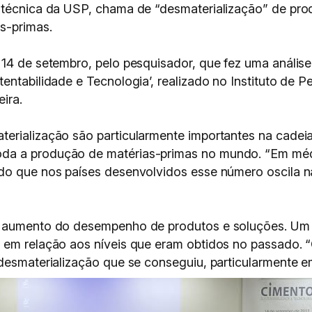
itécnica da USP, chama de “desmaterialização” de pro
s-primas.
 14 de setembro, pelo pesquisador, que fez uma anális
entabilidade e Tecnologia’, realizado no Instituto de P
ira.
erialização são particularmente importantes na cadei
da a produção de matérias-primas no mundo. “Em méd
do que nos países desenvolvidos esse número oscila na
o aumento do desempenho de produtos e soluções. Um 
o em relação aos níveis que eram obtidos no passado. 
desmaterialização que se conseguiu, particularmente em 