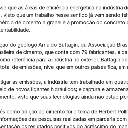
e que as áreas de eficiência energética na indústria 
visto que um trabalho nesse sentido já vem sendo feit
mércio de cimento a granel e a promoção do concreto
entabilidade.
o do geólogo Arnaldo Battagin, da Associação Brasil
ileira de cimento, que conta com 79 fabricantes, e da
mo referência para a indústria no exterior. Battagin 
total de emissões, nível que em outros países fica, e
gar as emissões, a indústria tem trabalhado em quatro 
meio de novos ligantes hidráulicos; e captura e armaze
imento, visto que suas tecnologias ainda não estão pl
 como adição ao cimento foi o tema de Herbert Pöllm
nformações das pesquisas realizadas em parceria com a
sentação os resultados positivos do acréscimo do man