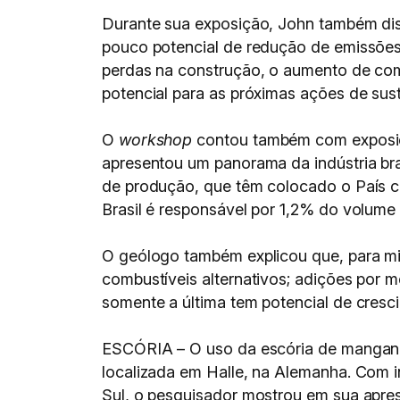
Durante sua exposição, John também diss
pouco potencial de redução de emissões, 
perdas na construção, o aumento de co
potencial para as próximas ações de sust
O
workshop
contou também com exposiçã
apresentou um panorama da indústria bras
de produção, que têm colocado o País co
Brasil é responsável por 1,2% do volume 
O geólogo também explicou que, para miti
combustíveis alternativos; adições por 
somente a última tem potencial de cresc
ESCÓRIA – O uso da escória de manganês
localizada em Halle, na Alemanha. Com i
Sul, o pesquisador mostrou em sua apre