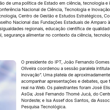
ção de uma política de Estado em ciência, tecnologia
onferência Nacional de Ciência, Tecnologia e Inovaçã
Tecnologia, Centro de Gestão e Estudos Estratégicos, C
nselho Nacional das Fundações Estaduais de Amparo à
esigualdades regionais, educação científica de qualidad
l, segurança alimentar no contexto da ciência, tecnol
O presidente do IPT, João Fernando Gomes d
Oliveira coordenou a sessão paralela intit
inovação”. Uma plateia de aproximadamente 
acompanhar apresentações e debates, que 
real na Web. Os palestrantes foram José Elis
AsGa; José Fernando Thomé Jucá, do Centr
Nordeste; e Isa Assef dos Santos, da Associ
Pesquisa Tecnológica.