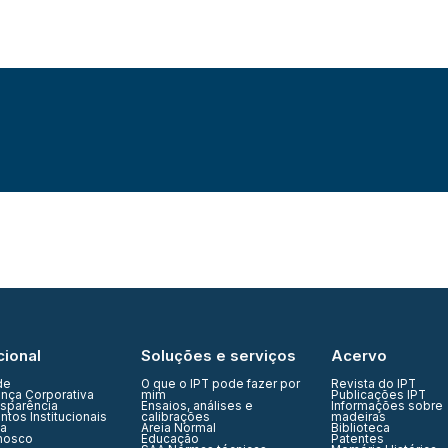
cional
Soluções e serviços
Acervo
de
O que o IPT pode fazer por
Revista do IPT
nça Corporativa
mim
Publicações IPT
nsparência
Ensaios, análises e
Informações sobre
tos Institucionais
calibrações
madeiras
ia
Areia Normal
Biblioteca
nosco
Educação
Patentes