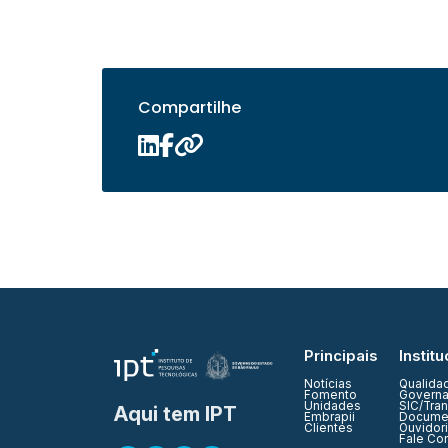
Compartilhe
Principais
Institu
Notícias
Qualida
Fomento
Governa
Unidades
SIC/Tra
Aqui tem IPT
Embrapii
Documen
Clientes
Ouvidor
Fale Co