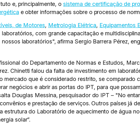
ituto e, principalmente, o
sistema de certificação de pr
ergética
e obter informações sobre o processo de norm
íveis, de Motores
,
Metrologia Elétrica
,
Equipamentos E
 laboratórios, com grande capacitação e multidiscipl
 nossos laboratórios", afirma Sergio Barrera Pérez, en
issional do Departamento de Normas e Estudos, Marco
. Chinetti falou da falta de investimento em laboratór
e do mercado que é considerado restrito, se comparado
gerar negócios e abrir as portas do IPT, para que poss
ssalta Douglas Messina, pesquisador do IPT – "No enta
te convênios e prestação de serviços. Outros países já
a estrutura do Laboratório de aquecimento de água no 
rgia solar”.