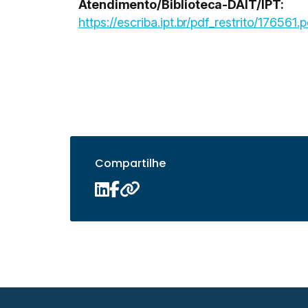
Atendimento/Biblioteca-DAIT/IPT:
https://escriba.ipt.br/pdf_restrito/176561.p
Compartilhe