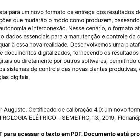
ta para um novo formato de entrega dos resultados de
mações que mudarão o modo como produzem, baseando-
utonomia e interconexão. Nesse cenário, o formato at
 dados essenciais para a manutenção e controle da qu
uar à essa nova realidade. Desenvolvemos uma platafor
e documentos digitalizados, fornecendo os resultados
gitais ou diretamente por outros softwares, permitindo 
ra os sistemas de controle das novas plantas produtiva
as digitais.
Augusto. Certificado de calibração 4.0: um novo forma
OGIA ELÉTRICO – SEMETRO, 13., 2019, Florianóp
PT para acessar o texto em PDF. Documento está pro