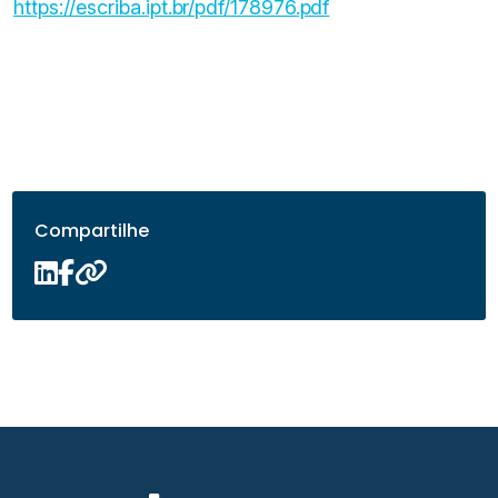
https://escriba.ipt.br/pdf/178976.pdf
Compartilhe