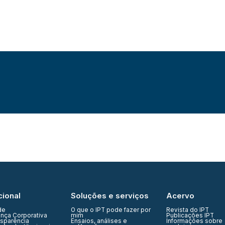
cional
Soluções e serviços
Acervo
de
O que o IPT pode fazer por
Revista do IPT
nça Corporativa
mim
Publicações IPT
nsparência
Ensaios, análises e
Informações sobre