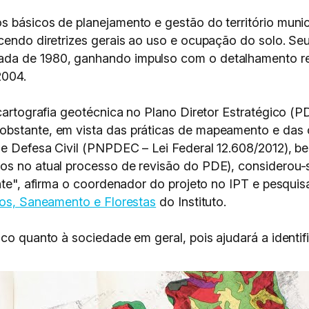
 básicos de planejamento e gestão do território munici
cendo diretrizes gerais ao uso e ocupação do solo. Se
da de 1980, ganhando impulso com o detalhamento rea
2004.
 cartografia geotécnica no Plano Diretor Estratégico (P
obstante, em vista das práticas de mapeamento e das
 e Defesa Civil (PNPDEC – Lei Federal 12.608/2012), b
os no atual processo de revisão do PDE), considerou-s
ente", afirma o coordenador do projeto no IPT e pesqui
icos, Saneamento e Florestas
do Instituto.
ico quanto à sociedade em geral, pois ajudará a identif