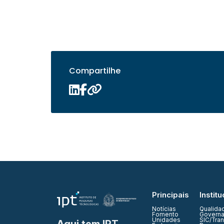
Compartilhe
Principais
Institu
Notícias
Qualida
Fomento
Governa
Unidades
SIC/Tra
Aqui tem IPT