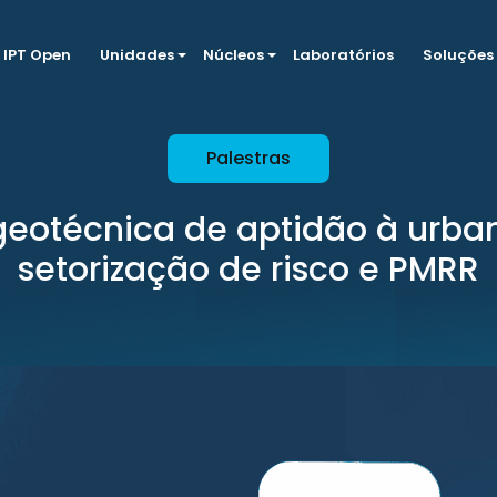
IPT Open
Unidades
Núcleos
Laboratórios
Soluções
Palestras
geotécnica de aptidão à urba
setorização de risco e PMRR