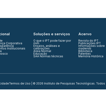
cional
Soluções e serviços
Acervo
de
O que o IPT pode fazer por
Revista do IPT
nça Corporativa
mim
Publicações IPT
nsparência
Ensaios, análises e
Informações sobre
tos Institucionais
calibrações
madeiras
ia
Areia Normal
Biblioteca
nosco
Educação
Patentes
SAA Normas técnicas
Memória Histórica
acidade
Termos de Uso
| © 2026 Instituto de Pesquisas Tecnológicas. Todos 