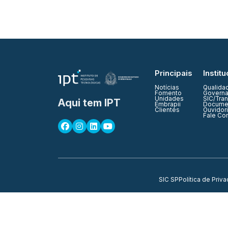
Principais
Institu
Notícias
Qualida
Fomento
Governa
Unidades
SIC/Tra
Aqui tem IPT
Embrapii
Documen
Clientes
Ouvidor
Fale Co
SIC SP
Política de Priv