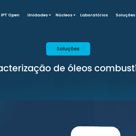
IPT Open
Unidades
Núcleos
Laboratórios
Soluções
Soluções
acterização de óleos combustí