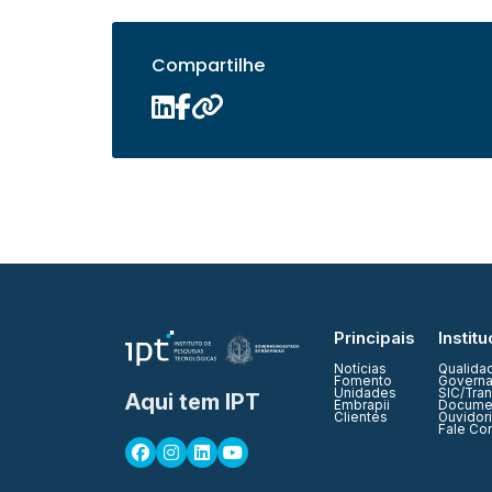
Compartilhe
Principais
Institu
Notícias
Qualida
Fomento
Governa
Unidades
SIC/Tra
Aqui tem IPT
Embrapii
Documen
Clientes
Ouvidor
Fale Co