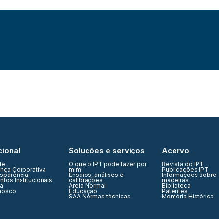
cional
Soluções e serviços
Acervo
de
O que o IPT pode fazer por
Revista do IPT
nça Corporativa
mim
Publicações IPT
nsparência
Ensaios, análises e
Informações sobre
tos Institucionais
calibrações
madeiras
ia
Areia Normal
Biblioteca
nosco
Educação
Patentes
SAA Normas técnicas
Memória Histórica