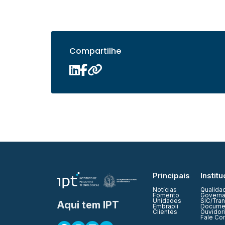
Compartilhe
Principais
Institu
Notícias
Qualida
Fomento
Governa
Unidades
SIC/Tra
Aqui tem IPT
Embrapii
Documen
Clientes
Ouvidor
Fale Co