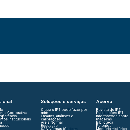
cional
Soluções e serviços
Acervo
de
O que o IPT pode fazer por
Revista do IPT
nça Corporativa
mim
Publicações IPT
nsparência
Ensaios, análises e
Informações sobre
tos Institucionais
calibrações
madeiras
ia
Areia Normal
Biblioteca
nosco
Educação
Patentes
SAA Normas técnicas
Memória Histórica