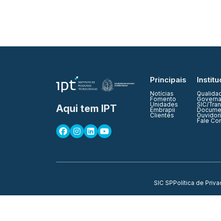
Principais
Institu
Notícias
Qualida
Fomento
Governa
Unidades
SIC/Tra
Aqui tem IPT
Embrapii
Documen
Clientes
Ouvidor
Fale Co
SIC SP
Política de Priv