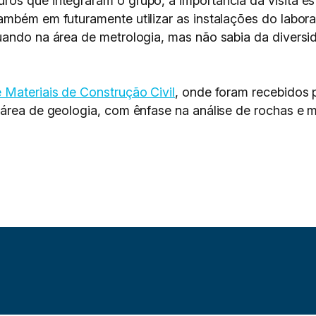
os que integraram o grupo, a importância da visita e
mbém em futuramente utilizar as instalações do labora
uando na área de metrologia, mas não sabia da diversid
 Materiais de Construção Civil
, onde foram recebidos 
 área de geologia, com ênfase na análise de rochas e m