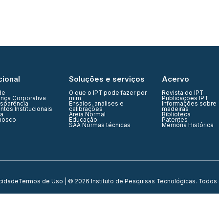
cional
Soluções e serviços
Acervo
de
O que o IPT pode fazer por
Revista do IPT
nça Corporativa
mim
Publicações IPT
nsparência
Ensaios, análises e
Informações sobre
tos Institucionais
calibrações
madeiras
ia
Areia Normal
Biblioteca
nosco
Educação
Patentes
SAA Normas técnicas
Memória Histórica
acidade
Termos de Uso
| © 2026 Instituto de Pesquisas Tecnológicas. Todos 