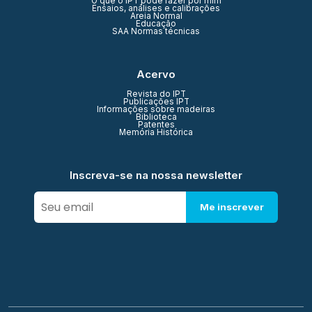
O que o IPT pode fazer por mim
Ensaios, análises e calibrações
Areia Normal
Educação
SAA Normas técnicas
Acervo
Revista do IPT
Publicações IPT
Informações sobre madeiras
Biblioteca
Patentes
Memória Histórica
Inscreva-se na nossa newsletter
Me inscrever