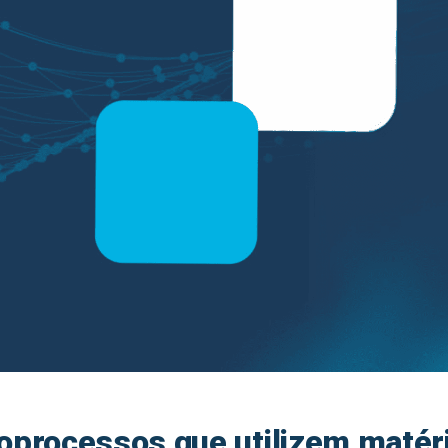
oprocessos que utilizem matér