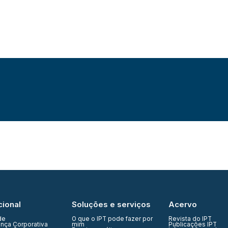
cional
Soluções e serviços
Acervo
de
O que o IPT pode fazer por
Revista do IPT
nça Corporativa
mim
Publicações IPT