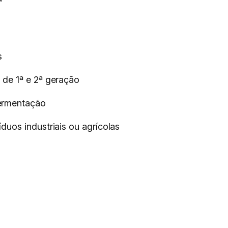
s
 de 1ª e 2ª geração
fermentação
duos industriais ou agrícolas