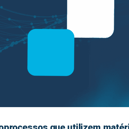
oprocessos que utilizem matér