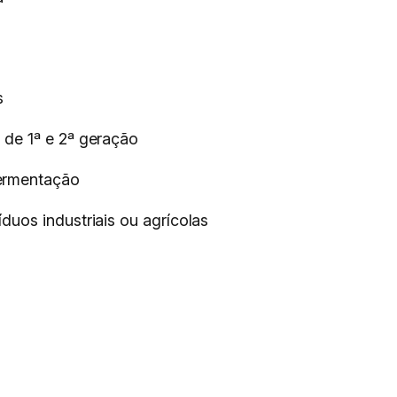
s
 de 1ª e 2ª geração
fermentação
duos industriais ou agrícolas