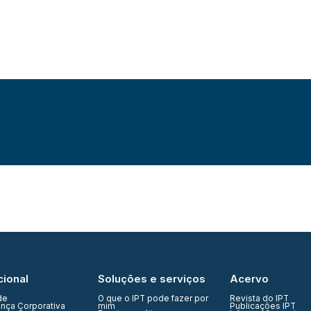
cional
Soluções e serviços
Acervo
de
O que o IPT pode fazer por
Revista do IPT
nça Corporativa
mim
Publicações IPT