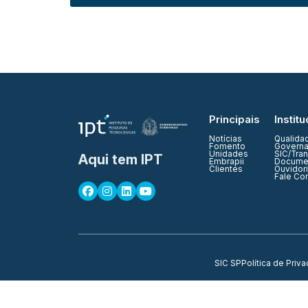
Principais
Institu
Notícias
Qualida
Fomento
Governa
Unidades
SIC/Tra
Aqui tem IPT
Embrapii
Documen
Clientes
Ouvidor
Fale Co
SIC SP
Política de Priv