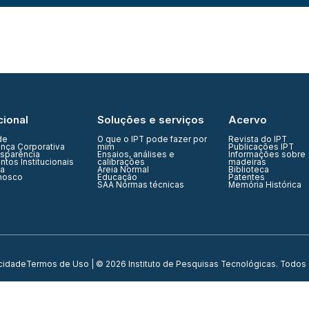
cional
Soluções e serviços
Acervo
de
O que o IPT pode fazer por
Revista do IPT
nça Corporativa
mim
Publicações IPT
nsparência
Ensaios, análises e
Informações sobre
tos Institucionais
calibrações
madeiras
ia
Areia Normal
Biblioteca
nosco
Educação
Patentes
SAA Normas técnicas
Memória Histórica
acidade
Termos de Uso
| © 2026 Instituto de Pesquisas Tecnológicas. Todos 