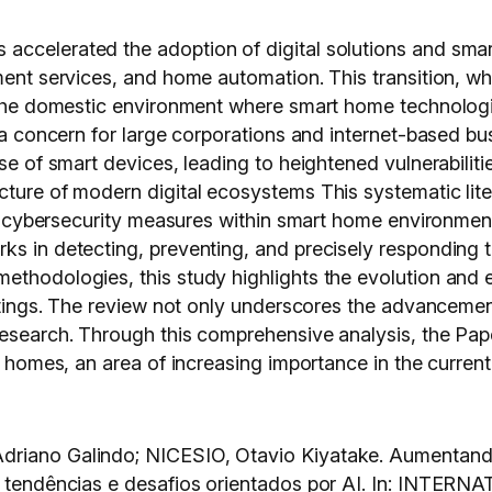
ccelerated the adoption of digital solutions and smart
ment services, and home automation. This transition, wh
n the domestic environment where smart home technologi
e a concern for large corporations and internet-based b
use of smart devices, leading to heightened vulnerabili
ture of modern digital ecosystems This systematic liter
ing cybersecurity measures within smart home environment
ks in detecting, preventing, and precisely responding t
thodologies, this study highlights the evolution and ef
ttings. The review not only underscores the advancements 
research. Through this comprehensive analysis, the Pap
t homes, an area of increasing importance in the current
driano Galindo; NICESIO, Otavio Kiyatake. Aumentand
 das tendências e desafios orientados por AI. In: I