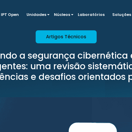
IPT Open
Unidades
Núcleos
Laboratórios
Soluções
Artigos Técnicos
do a segurança cibernética
igentes: uma revisão sistemáti
ências e desafios orientados p