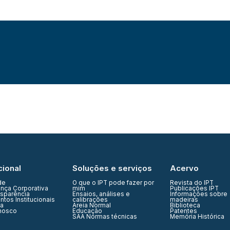
cional
Soluções e serviços
Acervo
de
O que o IPT pode fazer por
Revista do IPT
nça Corporativa
mim
Publicações IPT
nsparência
Ensaios, análises e
Informações sobre
tos Institucionais
calibrações
madeiras
ia
Areia Normal
Biblioteca
nosco
Educação
Patentes
SAA Normas técnicas
Memória Histórica