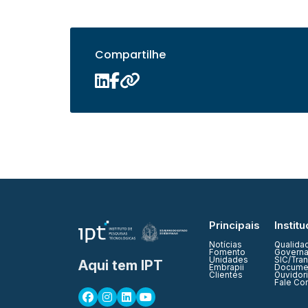
Compartilhe
Principais
Institu
Notícias
Qualida
Fomento
Governa
Unidades
SIC/Tra
Aqui tem IPT
Embrapii
Documen
Clientes
Ouvidor
Fale Co