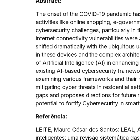
Abstract:
The onset of the COVID-19 pandemic has a
activities like online shopping, e-govern
cybersecurity challenges, particularly i
internet connectivity vulnerabilities wer
shifted dramatically with the ubiquitous 
in these devices and the complex architec
of Artificial Intelligence (AI) in enhanc
existing AI-based cybersecurity framewor
examining various frameworks and their me
mitigating cyber threats in residential se
gaps and proposes directions for future 
potential to fortify Cybersecurity in smar
Referência:
LEITE, Mauro César dos Santos; LEAL, A
inteligentes: uma revisão sistemática