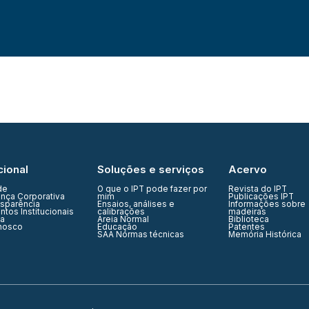
cional
Soluções e serviços
Acervo
de
O que o IPT pode fazer por
Revista do IPT
nça Corporativa
mim
Publicações IPT
nsparência
Ensaios, análises e
Informações sobre
tos Institucionais
calibrações
madeiras
ia
Areia Normal
Biblioteca
nosco
Educação
Patentes
SAA Normas técnicas
Memória Histórica