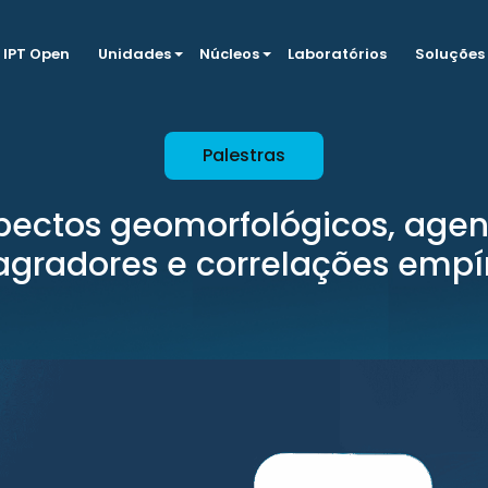
IPT Open
Unidades
Núcleos
Laboratórios
Soluções
Palestras
pectos geomorfológicos, agen
agradores e correlações empí