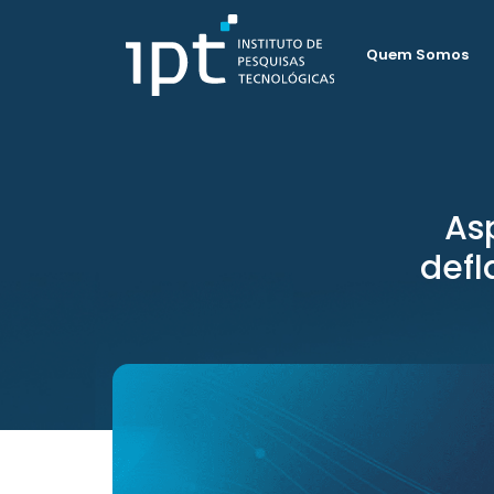
Quem Somos
As
defl