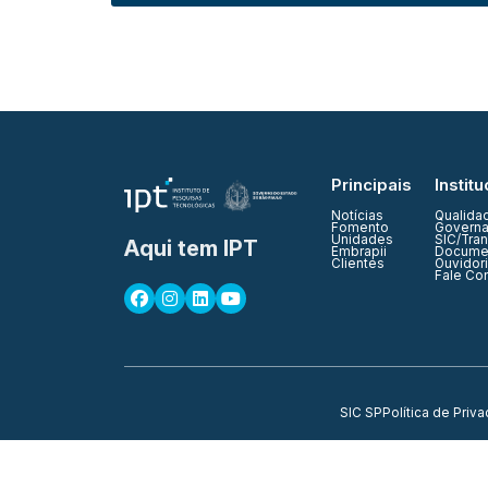
Principais
Institu
Notícias
Qualida
Fomento
Governa
Unidades
SIC/Tra
Aqui tem IPT
Embrapii
Documen
Clientes
Ouvidor
Fale Co
SIC SP
Política de Priv