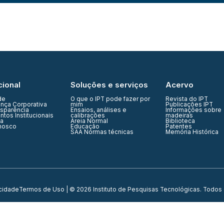
cional
Soluções e serviços
Acervo
de
O que o IPT pode fazer por
Revista do IPT
nça Corporativa
mim
Publicações IPT
nsparência
Ensaios, análises e
Informações sobre
tos Institucionais
calibrações
madeiras
ia
Areia Normal
Biblioteca
nosco
Educação
Patentes
SAA Normas técnicas
Memória Histórica
acidade
Termos de Uso
| © 2026 Instituto de Pesquisas Tecnológicas. Todos 