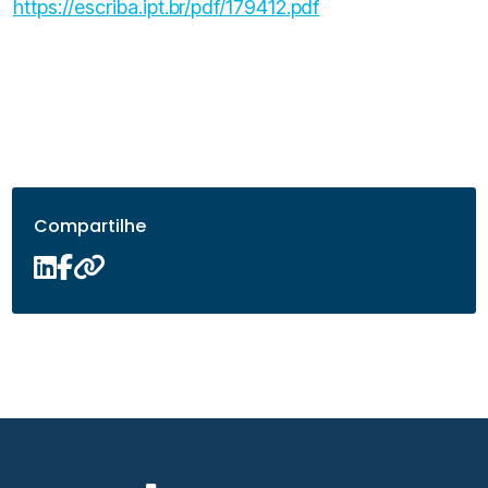
https://escriba.ipt.br/pdf/179412.pdf
Compartilhe