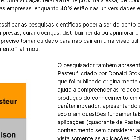
te. Uma situação relativamente próxima a essa, de co
as empresas, enquanto 40% estão nas universidades 
ssificar as pesquisas científicas poderia ser do ponto 
resas, curar doenças, distribuir renda ou aprimorar 
 preciso tomar cuidado para não cair em uma visão utili
ento”, afirmou.
O pesquisador também apresent
Pasteur’, criado por Donald Sto
que foi publicado originalmente
ajuda a compreender as relações
produção do conhecimento em u
caráter inovador, apresentando
exploram questões fundamentai
aplicações (quadrante de Paste
conhecimento sem considerar as
vista somente as aplicações (Ed