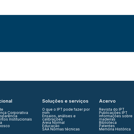
cional
Soluções e serviços
Acervo
de
O que o IPT pode fazer por
Revista do IPT
nça Corporativa
mim
Publicações IPT
nsparência
Ensaios, análises e
Informações sobre
tos Institucionais
calibrações
madeiras
ia
Areia Normal
Biblioteca
nosco
Educação
Patentes
SAA Normas técnicas
Memória Histórica