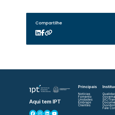
Compartilhe
Principais
Institu
Notícias
Qualida
Fomento
Governa
Unidades
SIC/Tra
Aqui tem IPT
Embrapii
Documen
Clientes
Ouvidor
Fale Co