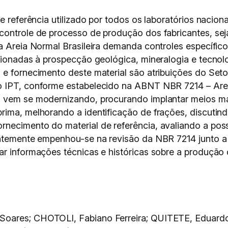
e referência utilizado por todos os laboratórios naciona
ontrole de processo de produção dos fabricantes, seja
a Areia Normal Brasileira demanda controles específico
acionadas à prospecção geológica, mineralogia e tecnol
 e fornecimento deste material são atribuições do Set
o IPT, conforme estabelecido na ABNT NBR 7214 – Arei
 vem se modernizando, procurando implantar meios mais
rima, melhorando a identificação de frações, discutin
necimento do material de referência, avaliando a poss
centemente empenhou-se na revisão da NBR 7214 junto
ar informações técnicas e históricas sobre a produção
Soares; CHOTOLI, Fabiano Ferreira; QUITETE, Eduar