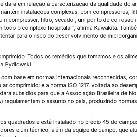
e dará em relação à caracterização da qualidade do ar 
mantêm instalações complexas, com compressores, filtr
m compressor, filtro, secador, um ponto de corrosão n
em todo o complexo hospitalar”, afirma Kawakita. També
 atentar para o risco do desenvolvimento de microorgan
r comprimido. Todos os remédios que tomamos e os al
a Bydlowski.
 com base em normas internacionais reconhecidas, com
o ar comprimido; e a norma ISO 1217, voltada ao des
ará subsídios para que a Associação Brasileira de N
A) regulamentem o assunto no país, produzindo normas
os quadrados e está instalado no prédio 45 do campus 
sadores e um técnico, além da equipe de campo, que at