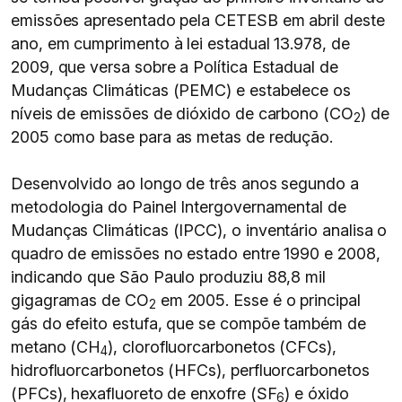
emissões apresentado pela CETESB em abril deste
ano, em cumprimento à lei estadual 13.978, de
2009, que versa sobre a Política Estadual de
Mudanças Climáticas (PEMC) e estabelece os
níveis de emissões de dióxido de carbono (CO
) de
2
2005 como base para as metas de redução.
Desenvolvido ao longo de três anos segundo a
metodologia do Painel Intergovernamental de
Mudanças Climáticas (IPCC), o inventário analisa o
quadro de emissões no estado entre 1990 e 2008,
indicando que São Paulo produziu 88,8 mil
gigagramas de CO
em 2005. Esse é o principal
2
gás do efeito estufa, que se compõe também de
metano (CH
), clorofluorcarbonetos (CFCs),
4
hidrofluorcarbonetos (HFCs), perfluorcarbonetos
(PFCs), hexafluoreto de enxofre (SF
) e óxido
6