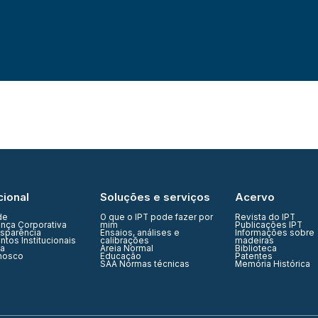
cional
Soluções e serviços
Acervo
de
O que o IPT pode fazer por
Revista do IPT
nça Corporativa
mim
Publicações IPT
nsparência
Ensaios, análises e
Informações sobre
tos Institucionais
calibrações
madeiras
ia
Areia Normal
Biblioteca
nosco
Educação
Patentes
SAA Normas técnicas
Memória Histórica