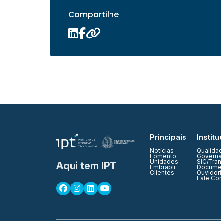
Compartilhe
Principais
Institu
Notícias
Qualida
Fomento
Governa
Unidades
SIC/Tra
Aqui tem IPT
Embrapii
Documen
Clientes
Ouvidor
Fale Co