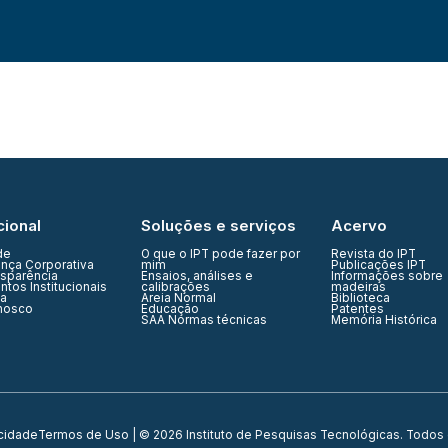
cional
Soluções e serviços
Acervo
de
O que o IPT pode fazer por
Revista do IPT
nça Corporativa
mim
Publicações IPT
nsparência
Ensaios, análises e
Informações sobre
tos Institucionais
calibrações
madeiras
ia
Areia Normal
Biblioteca
nosco
Educação
Patentes
SAA Normas técnicas
Memória Histórica
acidade
Termos de Uso
| © 2026 Instituto de Pesquisas Tecnológicas. Todos 