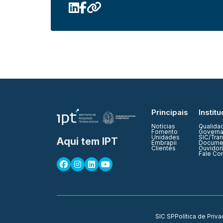
Principais
Institu
Notícias
Qualida
Fomento
Governa
Unidades
SIC/Tra
Aqui tem IPT
Embrapii
Documen
Clientes
Ouvidor
Fale Co
SIC SP
Política de Priv