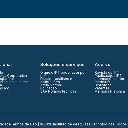
cional
Soluções e serviços
Acervo
de
O que o IPT pode fazer por
Revista do IPT
nça Corporativa
mim
Publicações IPT
nsparência
Ensaios, análises e
Informações sobre
tos Institucionais
calibrações
madeiras
ia
Areia Normal
Biblioteca
nosco
Educação
Patentes
SAA Normas técnicas
Memória Histórica
acidade
Termos de Uso
| © 2026 Instituto de Pesquisas Tecnológicas. Todos 