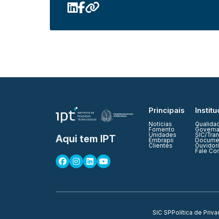
Principais
Institu
Notícias
Qualida
Fomento
Governa
Unidades
SIC/Tra
Aqui tem IPT
Embrapii
Documen
Clientes
Ouvidor
Fale Co
SIC SP
Política de Priv