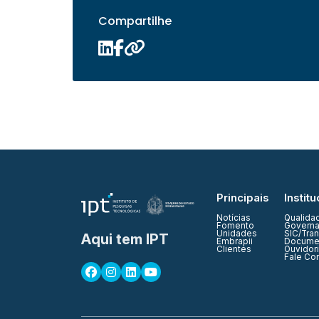
Compartilhe
Principais
Institu
Notícias
Qualida
Fomento
Governa
Unidades
SIC/Tra
Aqui tem IPT
Embrapii
Documen
Clientes
Ouvidor
Fale Co