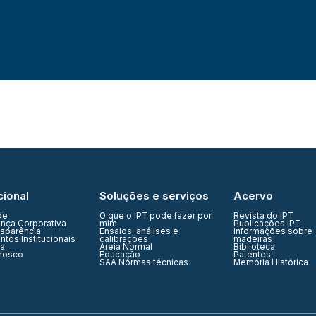
cional
Soluções e serviços
Acervo
de
O que o IPT pode fazer por
Revista do IPT
nça Corporativa
mim
Publicações IPT
nsparência
Ensaios, análises e
Informações sobre
tos Institucionais
calibrações
madeiras
ia
Areia Normal
Biblioteca
nosco
Educação
Patentes
SAA Normas técnicas
Memória Histórica