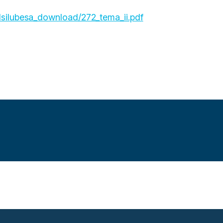
21silubesa_download/272_tema_ii.pdf