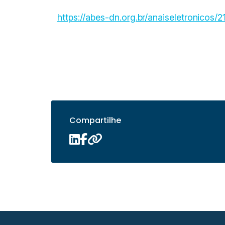
https://abes-dn.org.br/anaiseletronicos/
Compartilhe