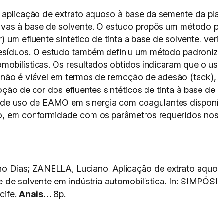
a aplicação de extrato aquoso à base da semente da p
ivas à base de solvente. O estudo propôs um método p
r) um efluente sintético de tinta à base de solvente, ve
esíduos. O estudo também definiu um método padroniz
omobilísticas. Os resultados obtidos indicaram que o
e não é viável em termos de remoção de adesão (tack)
moção de cor dos efluentes sintéticos de tinta à base
e uso de EAMO em sinergia com coagulantes disponí
ão, em conformidade com os parâmetros requeridos nos
 Dias; ZANELLA, Luciano. Aplicação de extrato aquos
base de solvente em indústria automobilística. In: 
cife.
Anais…
8p.