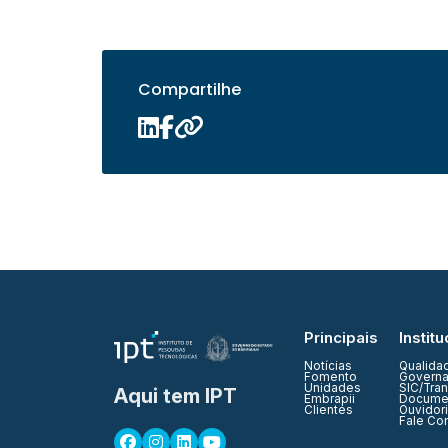
Compartilhe
Principais
Institu
Notícias
Qualida
Fomento
Governa
Unidades
SIC/Tra
Aqui tem IPT
Embrapii
Documen
Clientes
Ouvidor
Fale Co