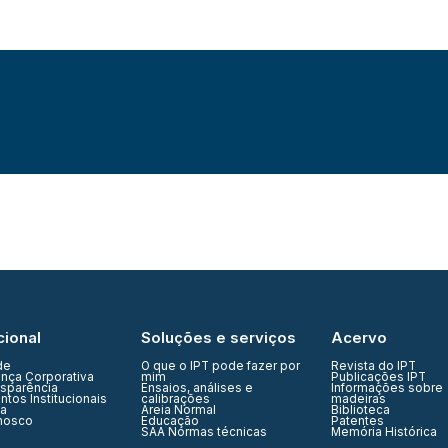
cional
Soluções e serviços
Acervo
de
O que o IPT pode fazer por
Revista do IPT
nça Corporativa
mim
Publicações IPT
nsparência
Ensaios, análises e
Informações sobre
tos Institucionais
calibrações
madeiras
ia
Areia Normal
Biblioteca
nosco
Educação
Patentes
SAA Normas técnicas
Memória Histórica