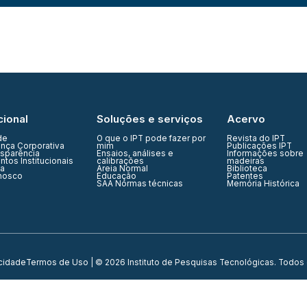
cional
Soluções e serviços
Acervo
de
O que o IPT pode fazer por
Revista do IPT
nça Corporativa
mim
Publicações IPT
nsparência
Ensaios, análises e
Informações sobre
tos Institucionais
calibrações
madeiras
ia
Areia Normal
Biblioteca
nosco
Educação
Patentes
SAA Normas técnicas
Memória Histórica
acidade
Termos de Uso
| © 2026 Instituto de Pesquisas Tecnológicas. Todos 