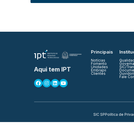
Principais
Institu
Notícias
Qualida
Fomento
Governa
Unidades
SIC/Tra
Aqui tem IPT
Embrapii
Documen
Clientes
Ouvidor
Fale Co
SIC SP
Política de Priv