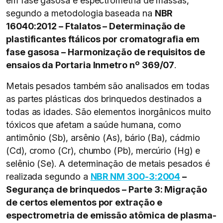
em fase gasosa e espectrometria de massas,
segundo a metodologia baseada na
NBR
16040:2012
– Ftalatos – Determinação de
plastificantes ftálicos por cromatografia em
fase gasosa
– Harmonização de requisitos de
ensaios da Portaria Inmetro nº 369/07
.
Metais pesados também são analisados em todas
as partes plásticas dos brinquedos destinados a
todas as idades. São elementos inorgânicos muito
tóxicos que afetam a saúde humana, como
antimônio (Sb), arsênio (As), bário (Ba), cádmio
(Cd), cromo (Cr), chumbo (Pb), mercúrio (Hg) e
selênio (Se). A determinação de metais pesados é
realizada segundo a
NBR NM 300-3:2004
–
Segurança de brinquedos – Parte 3: Migração
de certos elementos por extração e
espectrometria de emissão atômica de plasma-