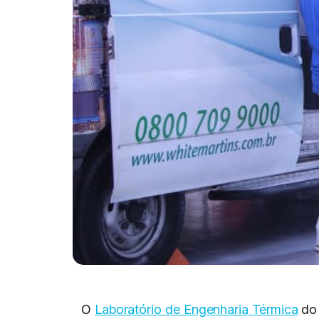
O
Laboratório de Engenharia Térmica
do 