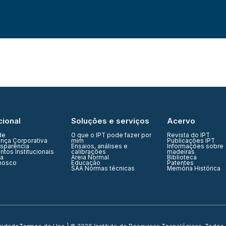
cional
Soluções e serviços
Acervo
de
O que o IPT pode fazer por
Revista do IPT
nça Corporativa
mim
Publicações IPT
nsparência
Ensaios, análises e
Informações sobre
tos Institucionais
calibrações
madeiras
ia
Areia Normal
Biblioteca
nosco
Educação
Patentes
SAA Normas técnicas
Memória Histórica