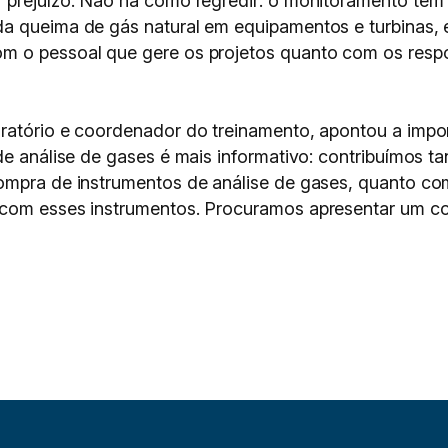
 prejuízo. Não há como regredir: o monitoramento tem 
a queima de gás natural em equipamentos e turbinas, e
om o pessoal que gere os projetos quanto com os res
oratório e coordenador do treinamento, apontou a imp
de análise de gases é mais informativo: contribuímos t
ompra de instrumentos de análise de gases, quanto co
a com esses instrumentos. Procuramos apresentar um 