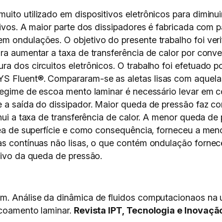
ito utilizado em dispositivos eletrônicos para diminu
tivos. A maior parte dos dissipadores é fabricada com 
m ondulações. O objetivo do presente trabalho foi veri
ara aumentar a taxa de transferência de calor por conv
ra dos circuitos eletrônicos. O trabalho foi efetuado
S Fluent®. Compararam-se as aletas lisas com aquela
 regime de escoa mento laminar é necessário levar em 
e a saída do dissipador. Maior queda de pressão faz co
inui a taxa de transferência de calor. A menor queda d
área de superfície e como consequência, forneceu a men
as contínuas não lisas, o que contém ondulação forne
tivo da queda de pressão.
m. Análise da dinâmica de fluidos computacionaos na 
scoamento laminar.
Revista IPT, Tecnologia e Inovaçã