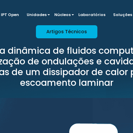
IPT Open
Unidades
Núcleos
Laboratórios
Soluções
Artigos Técnicos
da dinâmica de fluidos compu
lização de ondulações e cavid
as de um dissipador de calor
escoamento laminar