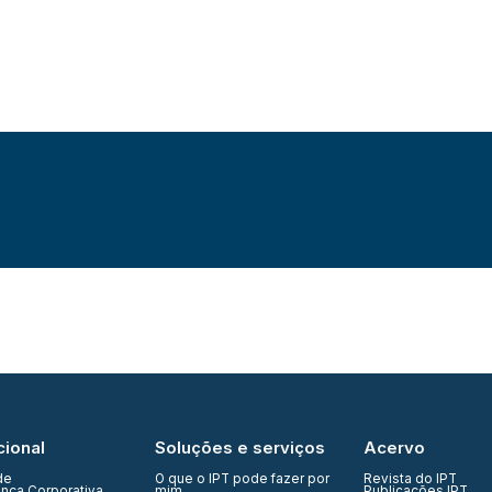
cional
Soluções e serviços
Acervo
de
O que o IPT pode fazer por
Revista do IPT
nça Corporativa
mim
Publicações IPT