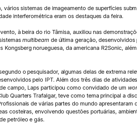
em, vários sistemas de imageamento de superfícies su
dade interferométrica eram os destaques da feira.
evento, à beira do rio Tâmisa, auxiliou nas demonstraç
 sistemas
multibeam
de última geração, desenvolvidos 
s Kongsberg norueguesa, da americana R2Sonic, além
segundo o pesquisador, algumas delas de extrema rele
senvolvidos pelo IPT. Além dos três dias de atividade
s de campo, Laps participou como convidado de um
wo
lub Quarters Trafalgar, teve como tema principal a di
rofissionais de várias partes do mundo apresentaram d
eas costeiras, envolvendo questões portuárias, ambien
e petróleo e gás.