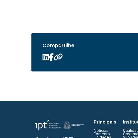
Compartilhe
Principais
Institu
Notícias
Qualida
Fomento
Governa
Unidades
SIC/Tra