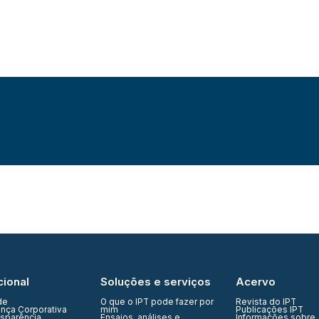
cional
Soluções e serviços
Acervo
de
O que o IPT pode fazer por
Revista do IPT
nça Corporativa
mim
Publicações IPT
nsparência
Ensaios, análises e
Informações sobre