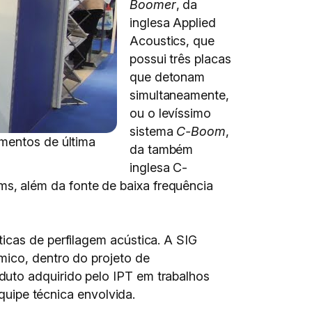
Boomer
, da
inglesa Applied
Acoustics, que
possui três placas
que detonam
simultaneamente,
ou o levíssimo
sistema
C-Boom
,
amentos de última
da também
inglesa C-
s, além da fonte de baixa frequência
icas de perfilagem acústica. A SIG
mico, dentro do projeto de
duto adquirido pelo IPT em trabalhos
equipe técnica envolvida.