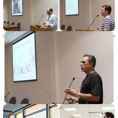
,
,
,