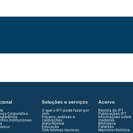
cional
Soluções e serviços
Acervo
de
O que o IPT pode fazer por
Revista do IPT
nça Corporativa
mim
Publicações IPT
nsparência
Ensaios, análises e
Informações sobre
tos Institucionais
calibrações
madeiras
ia
Areia Normal
Biblioteca
nosco
Educação
Patentes
SAA Normas técnicas
Memória Histórica