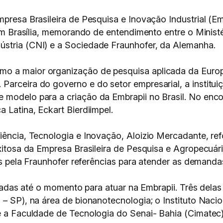
mpresa Brasileira de Pesquisa e Inovação Industrial (E
, em Brasília, memorando de entendimento entre o Minist
ústria (CNI) e a Sociedade Fraunhofer, da Alemanha.
o a maior organização de pesquisa aplicada da Europa
arceira do governo e do setor empresarial, a institui
 modelo para a criação da Embrapii no Brasil. No encon
 Latina, Eckart Bierdiimpel.
iência, Tecnologia e Inovação, Aloizio Mercadante, refo
exitosa da Empresa Brasileira de Pesquisa e Agropecuár
dos pela Fraunhofer referências para atender as demandas
icadas até o momento para atuar na Embrapii. Três delas 
 – SP), na área de bionanotecnologia; o Instituto Naci
 e a Faculdade de Tecnologia do Senai- Bahia (Cimatec