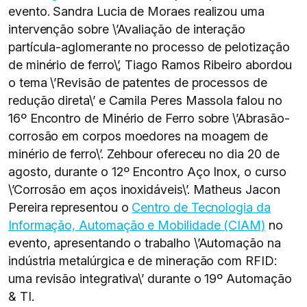
evento. Sandra Lucia de Moraes realizou uma
intervenção sobre \’Avaliação de interação
partícula-aglomerante no processo de pelotização
de minério de ferro\’, Tiago Ramos Ribeiro abordou
o tema \’Revisão de patentes de processos de
redução direta\’ e Camila Peres Massola falou no
16º Encontro de Minério de Ferro sobre \’Abrasão-
corrosão em corpos moedores na moagem de
minério de ferro\’. Zehbour ofereceu no dia 20 de
agosto, durante o 12º Encontro Aço Inox, o curso
\’Corrosão em aços inoxidáveis\’.​ Matheus Jacon
Pereira representou o
Centro de Tecnologia da
Informação, Automação e Mobilidade (CIAM)
no
evento, apresentando o trabalho \’Automação na
indústria metalúrgica e de mineração com RFID:
uma revisão integrativa\’ durante o 19º Automação
& TI.