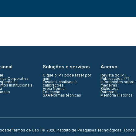
cional
Soluções e serviços
Acervo
de
O que o IPT pode fazer por
Revista do IPT
nça Corporativa
mim
Publicações IPT
nsparência
Ensaios, análises e
Informações sobre
tos Institucionais
calibrações
madeiras
ia
Areia Normal
Biblioteca
nosco
Educação
Patentes
SAA Normas técnicas
Memória Histórica
acidade
Termos de Uso
| © 2026 Instituto de Pesquisas Tecnológicas. Todos 