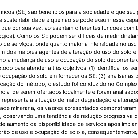
micos (SE) são benefícios para a sociedade e que se
a sustentabilidade é que não se pode exaurir essa ca
que por sua vez, apresentam diferentes funções com b
ógica). Como os SE podem ser difíceis de medir diretam
o de serviços, onde quanto maior a intensidade no uso 
m dos maiores agentes de alteração do uso do solo e 
o a mudança de uso e ocupação do solo decorrente da 
odo para atender a três objetivos: (1) identificar os se
e ocupação do solo em fornecer os SE; (3) analisar as 
aplicação do método, o estudo foi conduzido no Comple
cial de serem ofertados localmente e foram analisado
representa a situação de maior degradação e alteraçã
ividade minerária, os valores apresentados demonstrar
 observando uma tendência de redução progressiva da
e de aumento da disponibilidade de serviços após impl
adrão de uso e ocupação do solo e, consequentemente, 