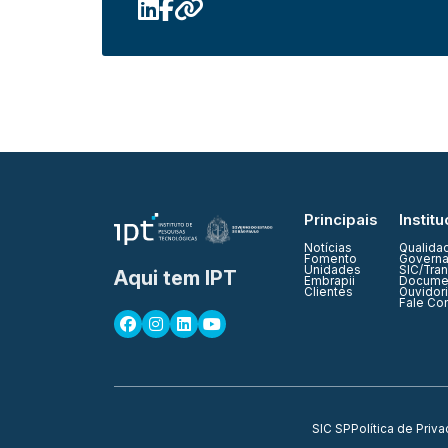
Principais
Institu
Notícias
Qualida
Fomento
Governa
Unidades
SIC/Tra
Aqui tem IPT
Embrapii
Documen
Clientes
Ouvidor
Fale Co
SIC SP
Política de Priv