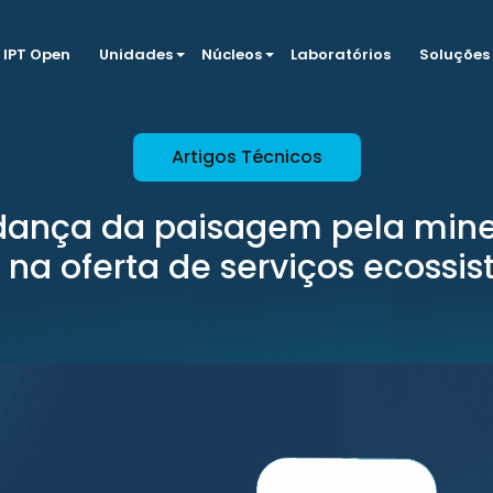
IPT Open
Unidades
Núcleos
Laboratórios
Soluções
Artigos Técnicos
ança da paisagem pela min
e na oferta de serviços ecossi